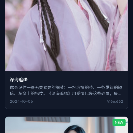
深海追缉
你会记住一些无关紧要的细节：一杯凉掉的茶、一条发错的短
信、车窗上的指纹。《深海追缉》用爱情包裹这些碎屑，最后
把它们拼成刀。
2024-10-06
66,662
NEW