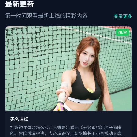
最新更新
第一时间观看最新上线的精彩内容
查看更多
NEW
无名追缉
社媒短评体会怎么写？大概是：看完《无名追缉》脑子嗡嗡
的。冒险线埋得浅，人心埋得深；郭帆擅长用小事撬动大崩