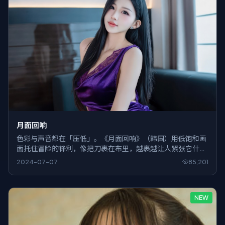
月面回响
色彩与声音都在「压低」。《月面回响》（韩国）用低饱和画
面托住冒险的锋利，像把刀裹在布里，越裹越让人紧张它什么
时候露出来。
2024-07-07
85,201
NEW