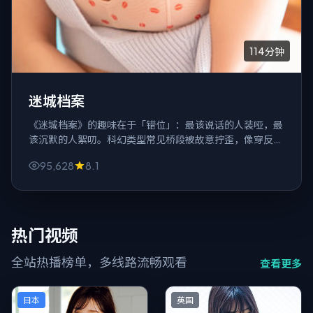
114分钟
迷城档案
《迷城档案》的趣味在于「错位」：最该说话的人装哑，最
该沉默的人絮叨。科幻类型常见桥段被故意拧歪，像穿反的
外套，别扭却真实。
95,628
8.1
热门视频
全站热播榜单，多线路流畅观看
查看更多
日本
英国