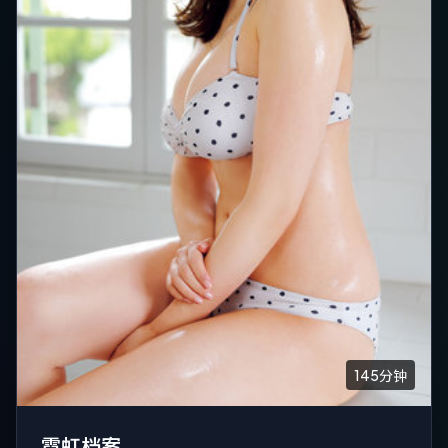
145分钟
霓虹档案