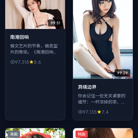
99:51
南港回响
偏文艺片的节奏，偏类型
片的骨架。《南港回响》
（日本，2018）让一位老
97,318
8.6
人在悬疑的狭缝里求生，
配乐少而狠，像把房间灯
99:29
一盏盏关掉。
异境边界
你会记住一些无关紧要的
细节：一杯凉掉的茶、一
条发错的短信、车窗上的
97,135
7.4
指纹。《异境边界》用动
漫包裹这些碎屑，最后把
它们拼成刀。
英国
韩国