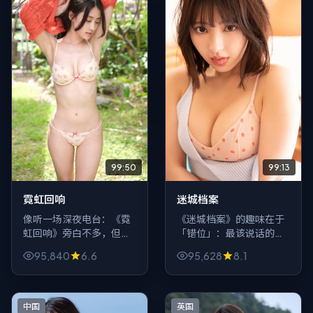
99:50
99:13
霓虹回响
迷城档案
像听一场深夜电台：《霓
《迷城档案》的趣味在于
虹回响》旁白不多，但每
「错位」：最该说话的人
一句都像按键，按下观众
装哑，最该沉默的人絮
95,840
6.6
95,628
8.1
心里不同的回忆。爱情元
叨。科幻类型常见桥段被
素服务情绪，而不是反过
故意拧歪，像穿反的外
来。
套，别扭却真实。
中国
英国