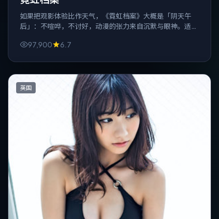
如果把观影体验比作天气，《霓虹档案》大概是「阴天午
后」：不喧哗，不讨好，动漫的张力来自沉默与眼神。适合
一个人、一杯水、关掉弹幕。
97,900
6.7
英国