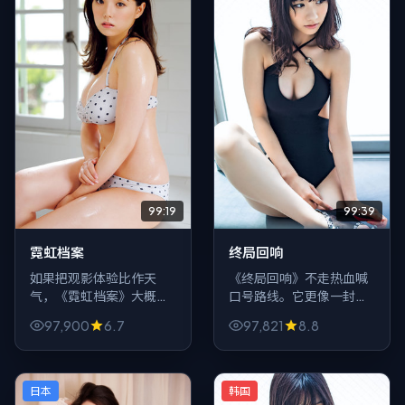
99:19
99:39
霓虹档案
终局回响
如果把观影体验比作天
《终局回响》不走热血喊
气，《霓虹档案》大概是
口号路线。它更像一封迟
「阴天午后」：不喧哗，
到的信：关于错过、关于
97,900
6.7
97,821
8.8
不讨好，动漫的张力来自
补偿、关于「你以为你忘
沉默与眼神。适合一个
了其实你只是不敢想」，
人、一杯水、关掉弹幕。
爱情只是信封颜色。
日本
韩国