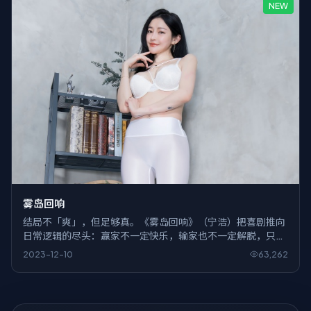
NEW
雾岛回响
结局不「爽」，但足够真。《雾岛回响》（宁浩）把喜剧推向
日常逻辑的尽头：赢家不一定快乐，输家也不一定解脱，只剩
观众自己消化。
2023-12-10
63,262