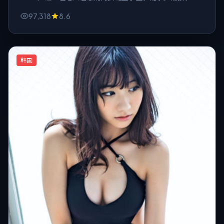
把房间灯一盏盏关掉。
97,318
8.6
韩国