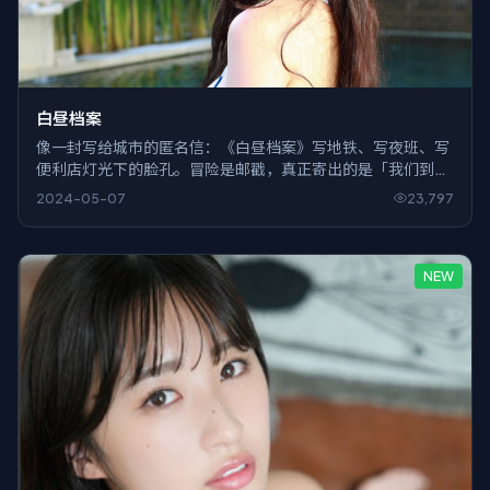
白昼档案
像一封写给城市的匿名信：《白昼档案》写地铁、写夜班、写
便利店灯光下的脸孔。冒险是邮戳，真正寄出的是「我们到底
在忙什么」。
2024-05-07
23,797
NEW