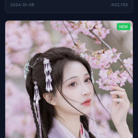
溃，结尾留白够狠。
2024-10-08
22,755
NEW