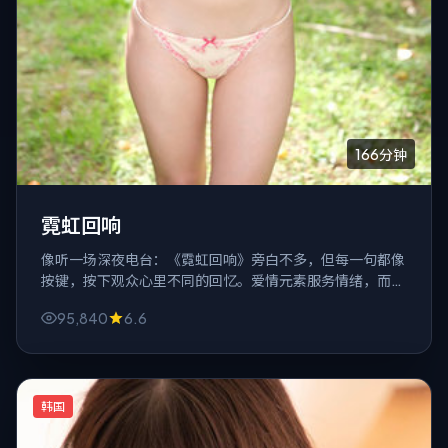
166分钟
霓虹回响
像听一场深夜电台：《霓虹回响》旁白不多，但每一句都像
按键，按下观众心里不同的回忆。爱情元素服务情绪，而不
是反过来。
95,840
6.6
韩国