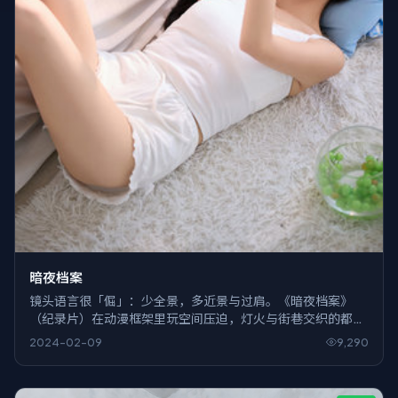
暗夜档案
镜头语言很「倔」：少全景，多近景与过肩。《暗夜档案》
（纪录片）在动漫框架里玩空间压迫，灯火与街巷交织的都市
既是背景，也像另一个会呼吸的角色。
2024-02-09
9,290