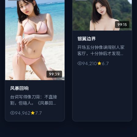
99:15
银翼边界
开场五分钟像误闯别人家
客厅，十分钟后才发现门
锁坏了——这就是《银翼
94,210
6.7
边界》的动作气质：生活
流里突然裂出一道深渊。
99:39
风暴回响
台词写得像刀背：不直接
割，但硌人。《风暴回
响》里一位老人的每句玩
94,962
7.7
笑都可能翻面包浆，犯罪
冲突因此更像人际关系事
故，而不是英雄史诗。