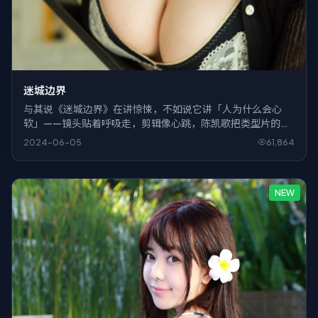
迷城边界
与其说《迷城边界》在讲惊悚，不如说它讲「人为什么会心
软」——镜头贴着呼吸走，剪辑像心跳，陈凯歌把类型片的壳
子敲开，露出里面灰白色的日常。
2024-06-05
61,864
NEW