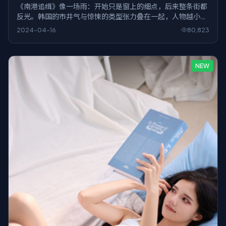
《南港追缉》像一场雨：开始只是窗上的细点，后来整条街都
反光。韩国的市井气与惊悚的类型张力叠在一起，人物越小，
风暴越近。
2024-04-16
80,823
NEW